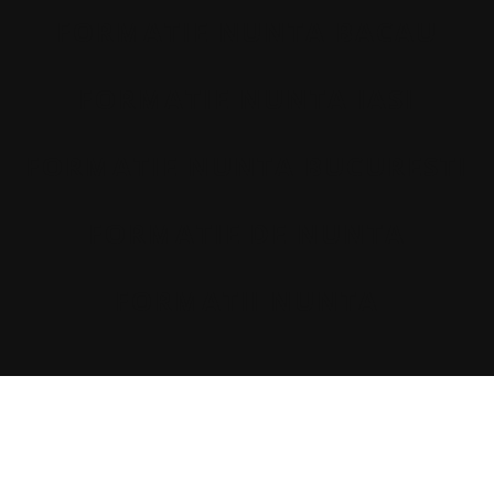
FORMATIE NUNTA BACAU
FORMATIE NUNTA IASI
FORMATIE NUNTA BUCURESTI
FORMATIE DE NUNTA
FORMATII NUNTA