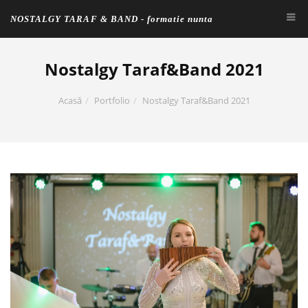
NOSTALGY TARAF & BAND - formatie nunta
Mergi la conţinutul principal
Nostalgy Taraf&Band 2021
Acasă
Portfolio
Nostalgy Taraf&Band 2021