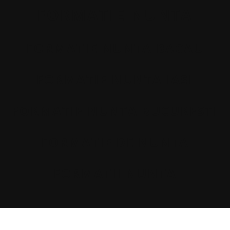
FORMATIE NUNTA
FORMATIE NUNTA BACAU
FORMATIE NUNTA IASI
FORMATIE NUNTA BUCURESTI
FORMATIE DE NUNTA
FORMATII NUNTA